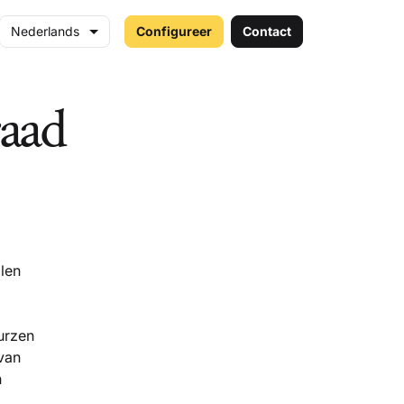
Nederlands
Configureer
Contact
raad
len
eurzen
 van
n