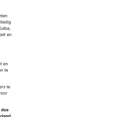
hten
lledig
Kulba,
eit en
t en
n te
ers te
voor
, dus
erland