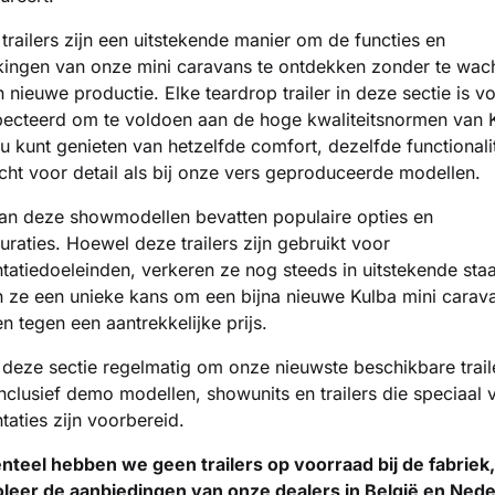
railers zijn een uitstekende manier om de functies en
kingen van onze mini caravans te ontdekken zonder te wac
 nieuwe productie. Elke teardrop trailer in deze sectie is vo
pecteerd om te voldoen aan de hoge kwaliteitsnormen van 
u kunt genieten van hetzelfde comfort, dezelfde functionalit
ht voor detail als bij onze vers geproduceerde modellen.
an deze showmodellen bevatten populaire opties en
uraties. Hoewel deze trailers zijn gebruikt voor
tatiedoeleinden, verkeren ze nog steeds in uitstekende staa
 ze een unieke kans om een bijna nieuwe Kulba mini carava
en tegen een aantrekkelijke prijs.
 deze sectie regelmatig om onze nieuwste beschikbare trail
inclusief demo modellen, showunits en trailers die speciaal 
taties zijn voorbereid.
teel hebben we geen trailers op voorraad bij de fabriek
oleer de aanbiedingen van
onze dealers in België en Ned