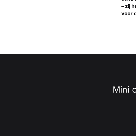
– zij 
voor d
Mini 