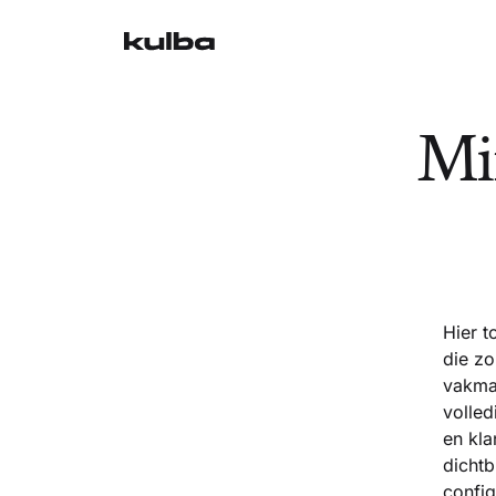
Min
Hier 
die zo
vakman
volled
en kla
dichtb
config