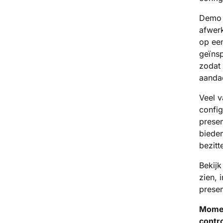
Demo t
afwer
op een
geïns
zodat 
aandac
Veel v
config
presen
bieden
bezitt
Bekijk
zien, 
presen
Momen
contr