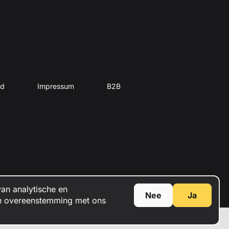
id
Impressum
B2B
an analytische en
Nee
Ja
in overeenstemming met ons
© SIA KULBA, 2026
 mini caravans te worden!