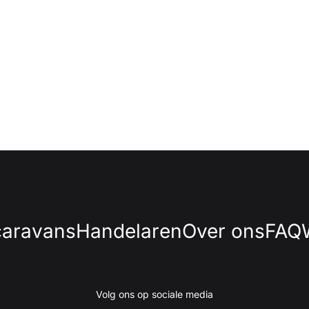
caravans
Handelaren
Over ons
FAQ
Volg ons op sociale media