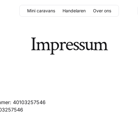
Mini caravans
Handelaren
Over ons
Impressum
nummer: 40103257546
03257546