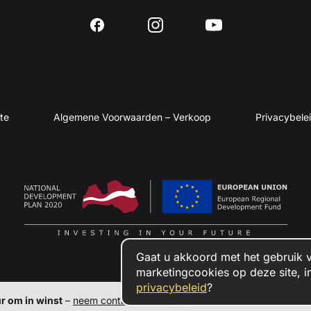
te
Algemene Voorwaarden – Verkoop
Privacybele
Gaat u akkoord met het gebruik v
marketingcookies op deze site, 
privacybeleid
?
ur om in winst
–
neem contact met ons
op om ambassadeur van Kulba