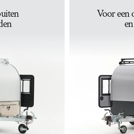
uiten
Voor een o
den
en