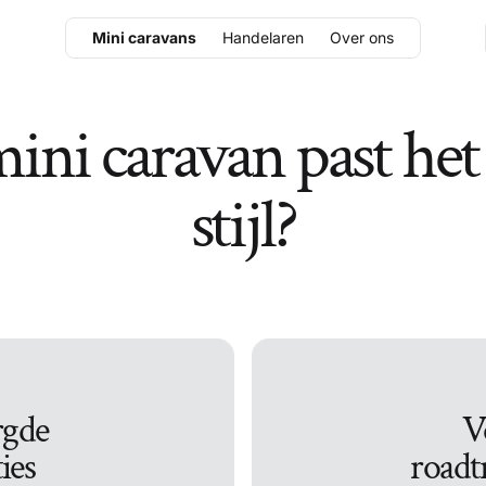
Mini caravans
Handelaren
Over ons
ni caravan past het 
stijl?
rgde
V
ies
roadt