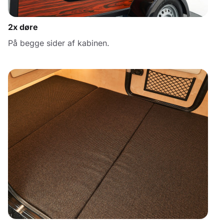
2x døre
På begge sider af kabinen.