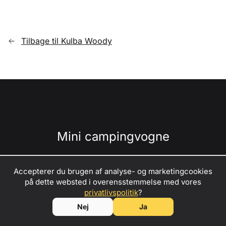
Tilbage til Kulba Woody
Mini campingvogne
Forhandlere
Accepterer du brugen af ​​analyse- og marketingcookies
på dette websted i overensstemmelse med vores
Forvandl din passion for eventyr til indtjening
–
kontakt os
privatlivspolitik
?
for at blive forhandler, udlejningspartner eller ambassadør for
Om os
Nej
Ja
Kulba mini campingvogne!