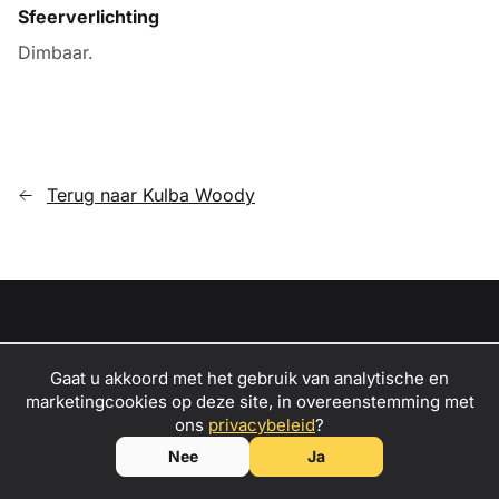
Sfeerverlichting
Dimbaar.
Terug naar Kulba Woody
Gaat u akkoord met het gebruik van analytische en
Mini caravans
marketingcookies op deze site, in overeenstemming met
Zet je passie voor avontuur om in winst
–
ons
privacybeleid
?
neem contact met ons
op om ambassadeur van Kulba mini
Nee
Ja
caravans te worden!
Handelaren