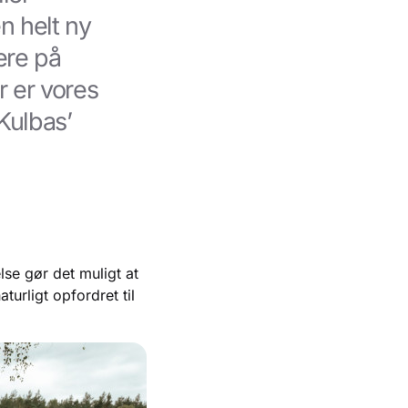
n helt ny
ere på
 er vores
Kulbas’
se gør det muligt at
urligt opfordret til