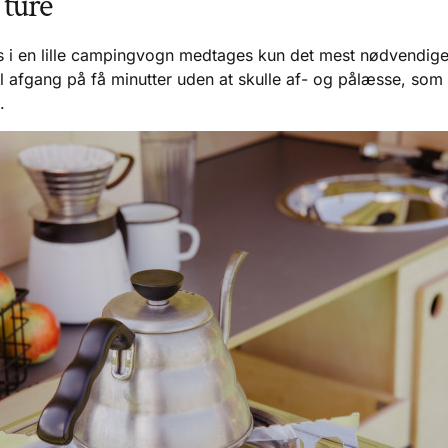
 ture
i en lille campingvogn medtages kun det mest nødvendige 
il afgang på få minutter uden at skulle af- og pålæsse, so
.