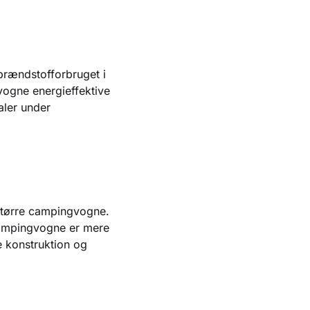
brændstofforbruget i
vogne energieffektive
aler under
 større campingvogne.
campingvogne er mere
e konstruktion og