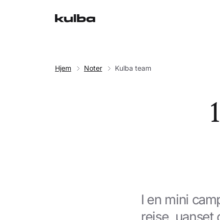
Hjem
Noter
Kulba team
1
I en mini cam
rejse, uanset