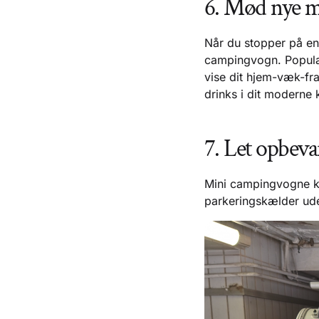
6. Mød nye 
Når du stopper på en 
campingvogn. Populari
vise dit hjem-væk-fr
drinks i dit moderne 
7. Let opbeva
Mini campingvogne kr
parkeringskælder ude