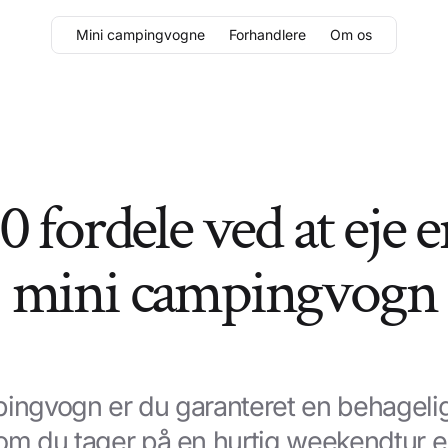
Mini campingvogne
Forhandlere
Om os
0 fordele ved at eje 
mini campingvogn
pingvogn er du garanteret en behagel
 om du tager på en hurtig weekendtur el