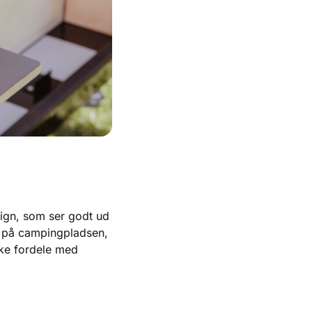
sign, som ser godt ud
p på campingpladsen,
ske fordele med