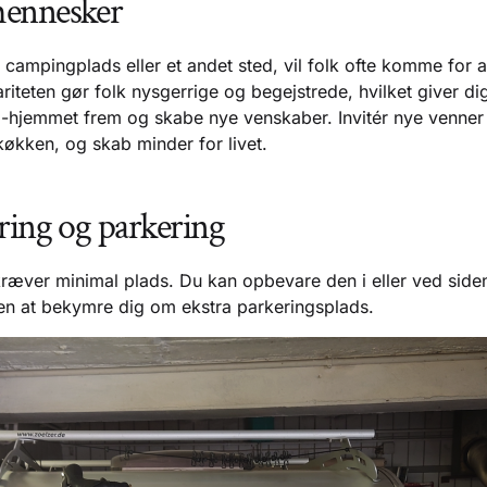
mennesker
campingplads eller et andet sted, vil folk ofte komme for at
teten gør folk nysgerrige og begejstrede, hvilket giver di
a-hjemmet frem og skabe nye venskaber. Invitér nye venner 
køkken, og skab minder for livet.
ring og parkering
æver minimal plads. Du kan opbevare den i eller ved siden 
n at bekymre dig om ekstra parkeringsplads.