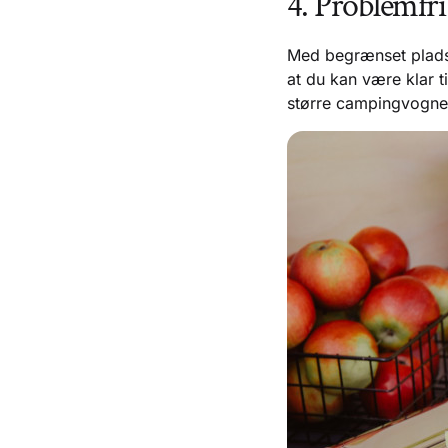
4. Problemfri
Med begrænset plads 
at du kan være klar t
større campingvogne