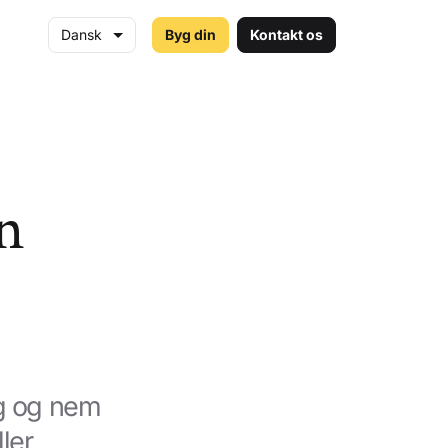
Dansk
Byg din
Kontakt os
en
ig og nem
ler