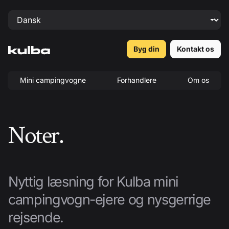
Byg din
Kontakt os
Mini campingvogne
Forhandlere
Om os
Noter.
Nyttig læsning for Kulba mini
campingvogn-ejere og nysgerrige
rejsende.