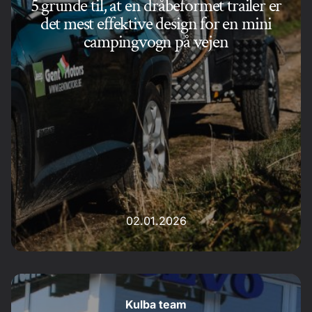
5 grunde til, at en dråbeformet trailer er
det mest effektive design for en mini
campingvogn på vejen
02.01.2026
Kulba team