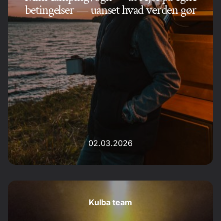
betingelser — uanset hvad verden gør
02.03.2026
Kulba team