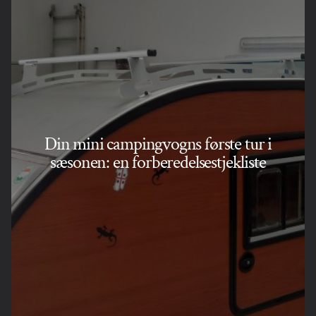
Din mini campingvogns første tur i
sæsonen: en forberedelsestjekliste