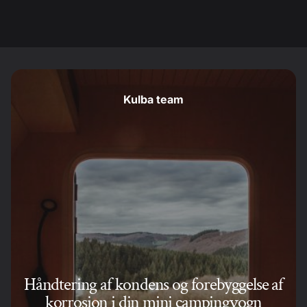
Kulba team
Håndtering af kondens og forebyggelse af
korrosion i din mini campingvogn