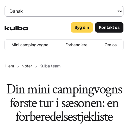
Byg din
Kontakt os
Mini campingvogne
Forhandlere
Om os
Hjem
Noter
Kulba team
Din mini campingvogns
første tur i sæsonen: en
forberedelsestjekliste