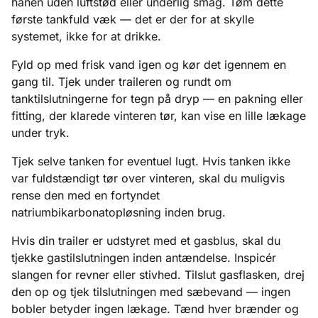
hanen uden luftstød eller underlig smag. Tøm dette
første tankfuld væk — det er der for at skylle
systemet, ikke for at drikke.
Fyld op med frisk vand igen og kør det igennem en
gang til. Tjek under traileren og rundt om
tanktilslutningerne for tegn på dryp — en pakning eller
fitting, der klarede vinteren tør, kan vise en lille lækage
under tryk.
Tjek selve tanken for eventuel lugt. Hvis tanken ikke
var fuldstændigt tør over vinteren, skal du muligvis
rense den med en fortyndet
natriumbikarbonatopløsning inden brug.
Hvis din trailer er udstyret med et gasblus, skal du
tjekke gastilslutningen inden antændelse. Inspicér
slangen for revner eller stivhed. Tilslut gasflasken, drej
den op og tjek tilslutningen med sæbevand — ingen
bobler betyder ingen lækage. Tænd hver brænder og