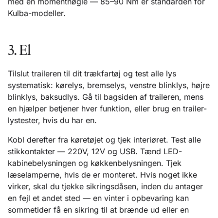
med en momentnøgle — 85–90 Nm er standarden for
Kulba-modeller.
3. El
Tilslut traileren til dit trækfartøj og test alle lys
systematisk: kørelys, bremselys, venstre blinklys, højre
blinklys, baksudlys. Gå til bagsiden af traileren, mens
en hjælper betjener hver funktion, eller brug en trailer-
lystester, hvis du har en.
Kobl derefter fra køretøjet og tjek interiøret. Test alle
stikkontakter — 220V, 12V og USB. Tænd LED-
kabinebelysningen og køkkenbelysningen. Tjek
læselamperne, hvis de er monteret. Hvis noget ikke
virker, skal du tjekke sikringsdåsen, inden du antager
en fejl et andet sted — en vinter i opbevaring kan
sommetider få en sikring til at brænde ud eller en