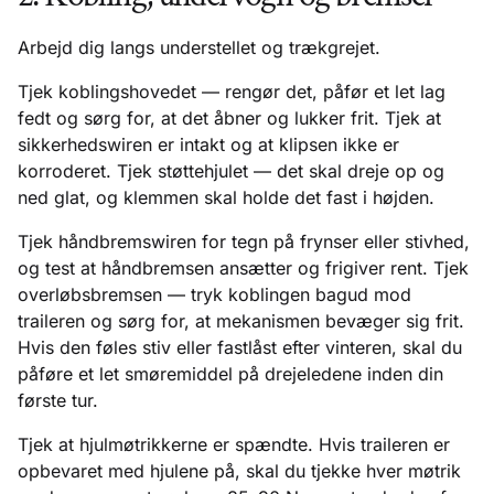
Arbejd dig langs understellet og trækgrejet.
Tjek koblingshovedet — rengør det, påfør et let lag
fedt og sørg for, at det åbner og lukker frit. Tjek at
sikkerhedswiren er intakt og at klipsen ikke er
korroderet. Tjek støttehjulet — det skal dreje op og
ned glat, og klemmen skal holde det fast i højden.
Tjek håndbremswiren for tegn på frynser eller stivhed,
og test at håndbremsen ansætter og frigiver rent. Tjek
overløbsbremsen — tryk koblingen bagud mod
traileren og sørg for, at mekanismen bevæger sig frit.
Hvis den føles stiv eller fastlåst efter vinteren, skal du
påføre et let smøremiddel på drejeledene inden din
første tur.
Tjek at hjulmøtrikkerne er spændte. Hvis traileren er
opbevaret med hjulene på, skal du tjekke hver møtrik