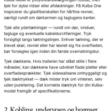
tjek for dybe ridser eller afstødninger. På Kulba One
inspicerer du glasfiberskallen for hårfine revner,
særligt rundt om dørkarmen og taglugens kanter.
Tjek alle ydertætninger — rundt om dør, vinduer,
tagluge og eventuelle kabeldurchføringer. Tryk
forsigtigt langs tætningslinjen. Enhver tætning, der er
blevet skør, revnet eller har løsnet sig fra overfladen,
bør forsegles igen inden din første overnatningstur.
Tjek dækkene. Hvis traileren har stået stille i flere
måneder, kan dækkene have udviklet flade pletter eller
overfladesprækkter. Tjek sidewallsene omhyggeligt og
tjek dæktrykket — dæk mister tryk om vinteren, selv
uden punktering. Det korrekte dæktryk for din Kulba-
model fremgår af specifikationerne.
2. Kobling, undervogn og bremser