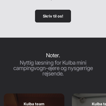
Skriv til os!
Noter.
Nyttig læsning for Kulba mini
campingvogn-ejere og nysgerrige
rejsende.
Kulba team
Kulba 