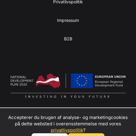
Privatlivspolitik
Impressum
B2B
Accepterer du brugen af ​​analyse- og marketingcookies
på dette websted i overensstemmelse med vores
Forvandl din passion for eventyr til indtjening
–
kontakt os
privatlivspolitik
?
for at blive forhandler, udlejningspartner eller ambassadør for