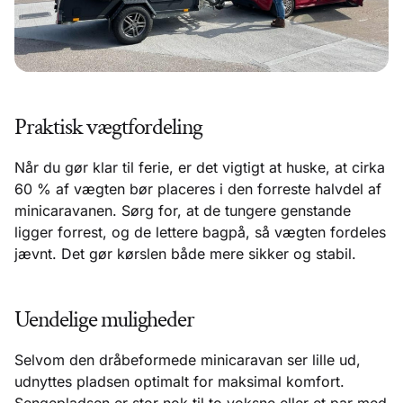
Praktisk vægtfordeling
Når du gør klar til ferie, er det vigtigt at huske, at cirka
60 % af vægten bør placeres i den forreste halvdel af
minicaravanen. Sørg for, at de tungere genstande
ligger forrest, og de lettere bagpå, så vægten fordeles
jævnt. Det gør kørslen både mere sikker og stabil.
Uendelige muligheder
Selvom den dråbeformede minicaravan ser lille ud,
udnyttes pladsen optimalt for maksimal komfort.
Sengepladsen er stor nok til to voksne eller et par med