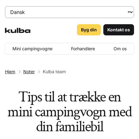
Byg din
Kontakt os
Mini campingvogne
Forhandlere
Om os
Hjem
Noter
Kulba team
Tips til at trække en
mini campingvogn med
din familiebil