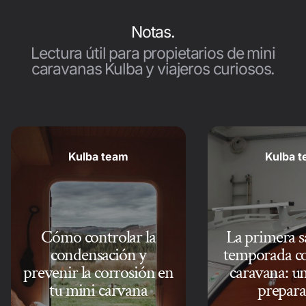
Notas.
Lectura útil para propietarios de mini
caravanas Kulba y viajeros curiosos.
Kulba team
Kulba 
Cómo controlar la
La primera sa
condensación y
temporada co
prevenir la corrosión en
caravana: un
tu mini carvana
prepara