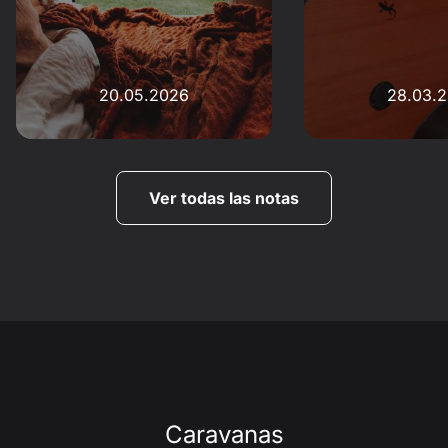
20.05.2026
28.03.
Ver todas las notas
Caravanas