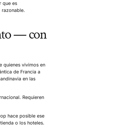
r que es
 razonable.
ento — con
e quienes vivimos en
ántica de Francia a
andinavia en las
rnacional. Requieren
rop hace posible ese
ienda o los hoteles.