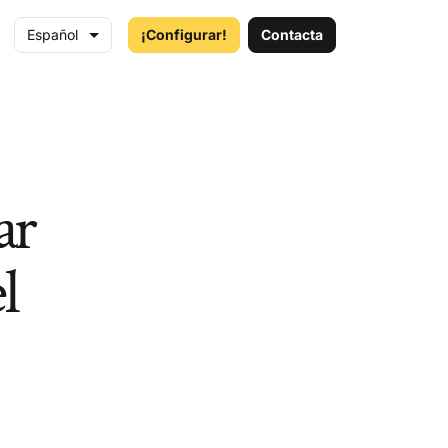
Español
¡Configurar!
Contacta
ar
l