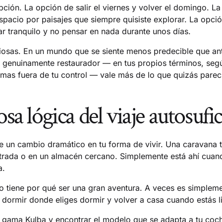
opción. La opción de salir el viernes y volver el domingo. L
pacio por paisajes que siempre quisiste explorar. La opci
ar tranquilo y no pensar en nada durante unos días.
iosas. En un mundo que se siente menos predecible que an
genuinamente restaurador — en tus propios términos, segú
emas fuera de tu control — vale más de lo que quizás parec
osa lógica del viaje autosufi
e un cambio dramático en tu forma de vivir. Una caravana t
ntrada o en un almacén cercano. Simplemente está ahí cuan
a.
 no tiene por qué ser una gran aventura. A veces es simplem
 dormir donde eliges dormir y volver a casa cuando estás li
la gama Kulba y encontrar el modelo que se adapta a tu coc