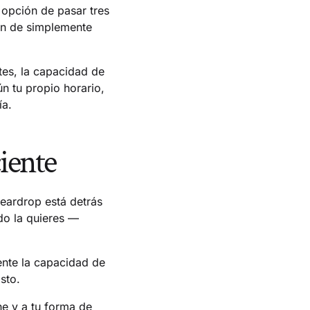
a opción de pasar tres
ón de simplemente
tes, la capacidad de
n tu propio horario,
ía.
ciente
eardrop está detrás
do la quieres —
ente la capacidad de
sto.
he y a tu forma de