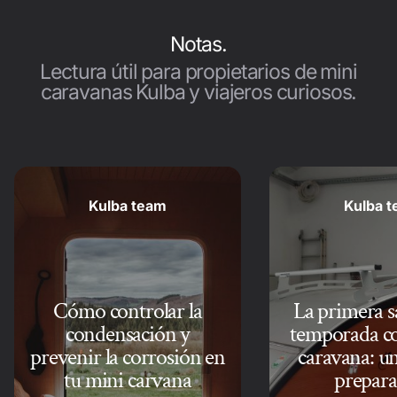
Notas.
Lectura útil para propietarios de mini
caravanas Kulba y viajeros curiosos.
Kulba team
Kulba 
Cómo controlar la
La primera sa
condensación y
temporada co
prevenir la corrosión en
caravana: un
tu mini carvana
prepara