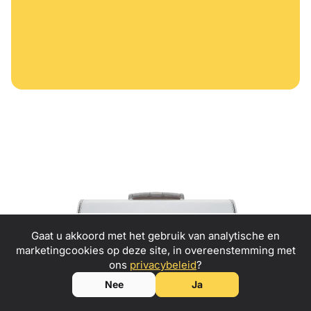
Gaat u akkoord met het gebruik van analytische en
marketingcookies op deze site, in overeenstemming met
Zet je passie voor avontuur om in winst
–
ons
privacybeleid
?
neem contact met ons
op om ambassadeur van Kulba mini
Nee
Ja
caravans te worden!