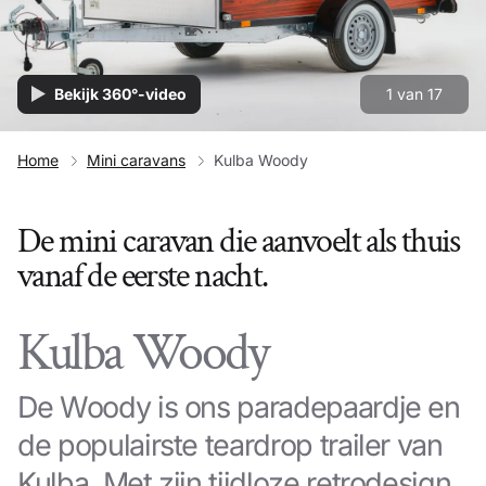
Bekijk 360°-video
1
van
17
Home
Mini caravans
Kulba Woody
De mini caravan die aanvoelt als thuis
vanaf de eerste nacht.
Kulba Woody
De Woody is ons paradepaardje en
de populairste teardrop trailer van
Kulba. Met zijn tijdloze retrodesign