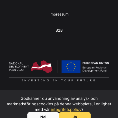
Impressum
B2B
Godkänner du användning av analys- och
marknadsföringscookies på denna webbplats, i enlighet
Förvandla din äventyrslystnad till intäkter
–
kontakta oss
för
med vår
integritetspolicy
?
att bli återförsäljare, uthyrningspartner eller ambassadör för
© SIA KULBA, 2026
Nej
Ja