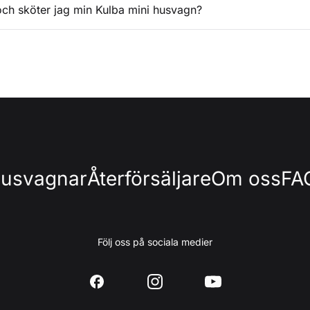
och sköter jag min Kulba mini husvagn?
husvagnar
Återförsäljare
Om oss
FA
Följ oss på sociala medier