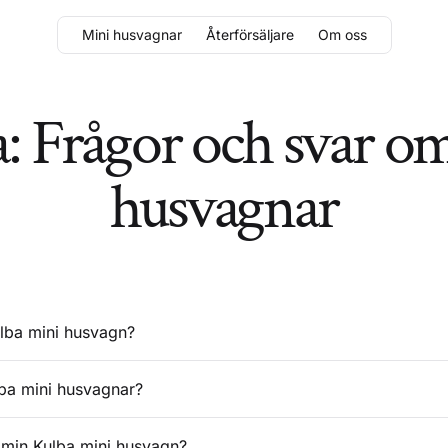
Mini husvagnar
Återförsäljare
Om oss
 Frågor och svar om 
husvagnar
lba mini husvagn?
lba mini husvagnar?
 min Kulba mini husvagn?