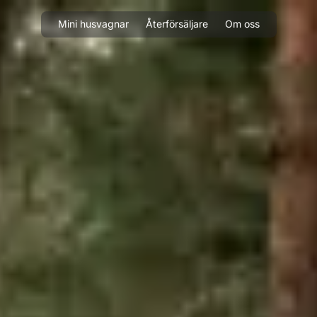
Mini husvagnar
Återförsäljare
Om oss