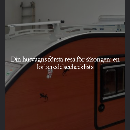
Din husvagns första resa för säsongen: en
förberedelsechecklista