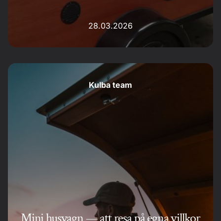
28.03.2026
Kulba team
Mini husvagn — att resa på egna villkor