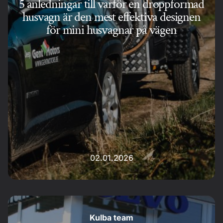
5 anledningar till varför en droppformad
husvagn är den mest effektiva designen
för mini husvagnar på vägen
02.01.2026
Kulba team