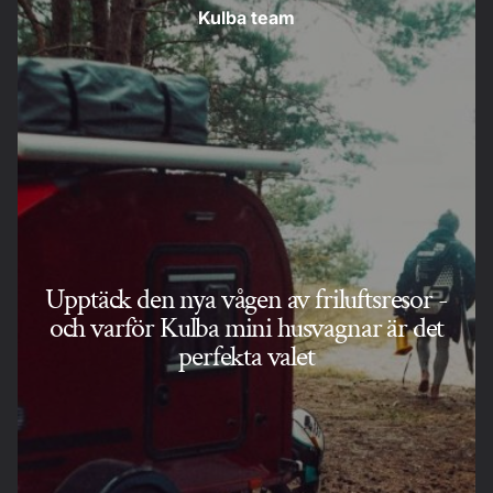
Kulba team
Upptäck den nya vågen av friluftsresor -
och varför Kulba mini husvagnar är det
perfekta valet