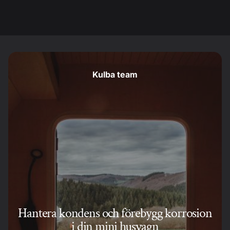
Kulba team
Hantera kondens och förebygg korrosion
i din mini husvagn