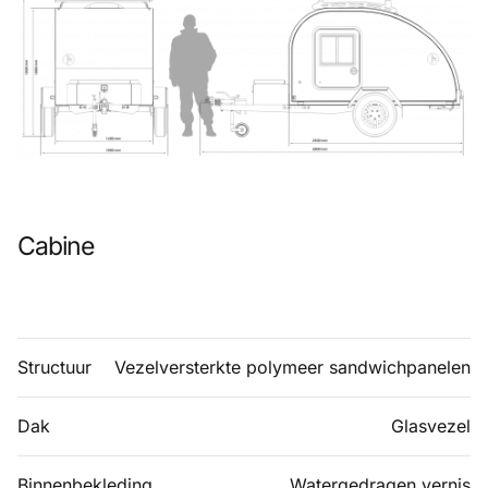
Cabine
Structuur
Vezelversterkte polymeer sandwichpanelen
Dak
Glasvezel
Binnenbekleding
Watergedragen vernis