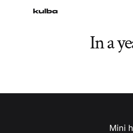
In a y
Mini 