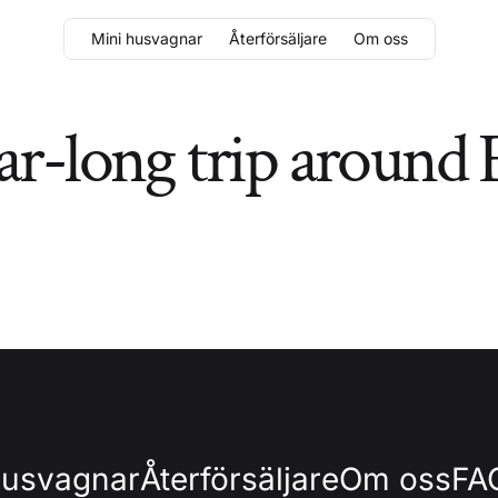
Mini husvagnar
Återförsäljare
Om oss
ear-long trip around
husvagnar
Återförsäljare
Om oss
FA