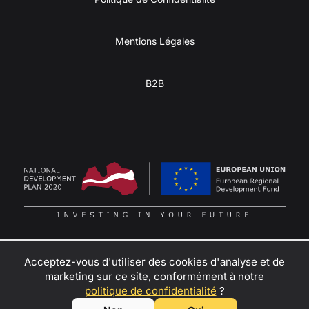
Mentions Légales
B2B
Acceptez-vous d'utiliser des cookies d'analyse et de
marketing sur ce site, conformément à notre
Transformez votre passion pour l’aventure en revenus
–
politique de confidentialité
?
contactez-nous
pour devenir revendeur, partenaire de location
© SIA KULBA, 2026