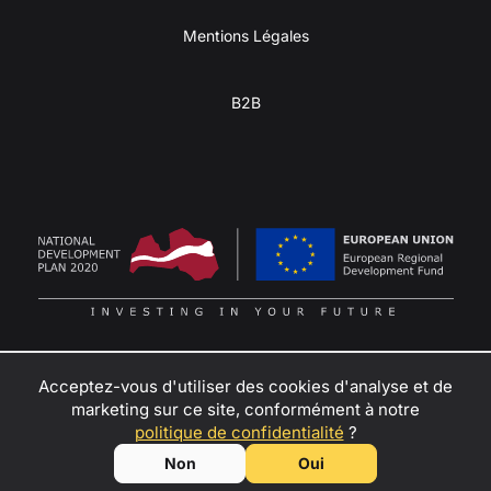
Mentions Légales
B2B
Acceptez-vous d'utiliser des cookies d'analyse et de
marketing sur ce site, conformément à notre
Transformez votre passion pour l’aventure en revenus
–
politique de confidentialité
?
contactez-nous
pour devenir revendeur, partenaire de location
© SIA KULBA, 2026
Non
Oui
ou ambassadeur des mini caravanes Kulba !