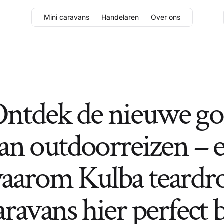
Mini caravans
Handelaren
Over ons
ntdek de nieuwe go
an outdoorreizen – 
aarom Kulba teardr
aravans hier perfect b