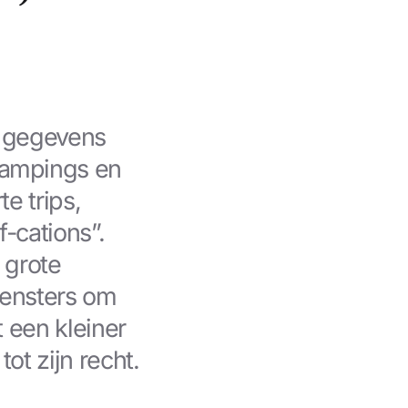
e gegevens
campings en
te trips,
-cations”.
 grote
svensters om
t een kleiner
ot zijn recht.