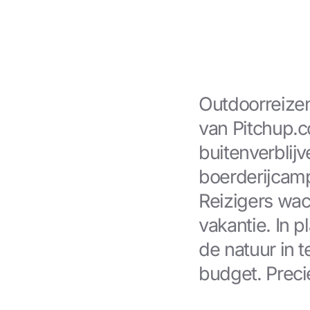
Outdoorreizen
van Pitchup.c
buitenverblijve
boerderijcamp
Reizigers wac
vakantie. In 
de natuur in t
budget. Precie