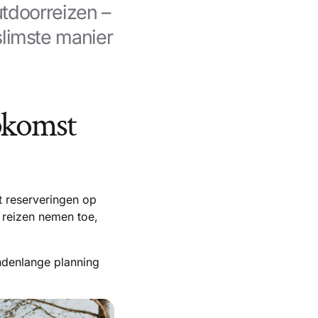
outdoorreizen –
limste manier
opkomst
t reserveringen op
 reizen nemen toe,
ndenlange planning