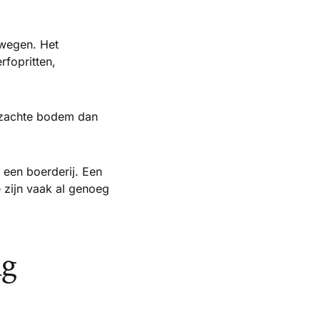
swegen. Het
fopritten,
n zachte bodem dan
een boerderij. Een
 zijn vaak al genoeg
ig