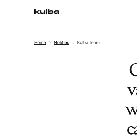
Home
Notities
Kulba team
O
v
w
c