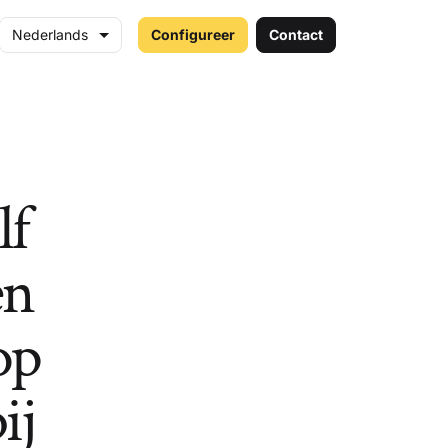
Nederlands
Configureer
Contact
lf
en
op
ij