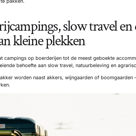
 te pakken.
rijcampings, slow travel en
n kleine plekken
at campings op boerderijen tot de meest geboekte accomm
eiende behoefte aan slow travel, natuurbeleving en agraris
wakker worden naast akkers, wijngaarden of boomgaarden –
rken.