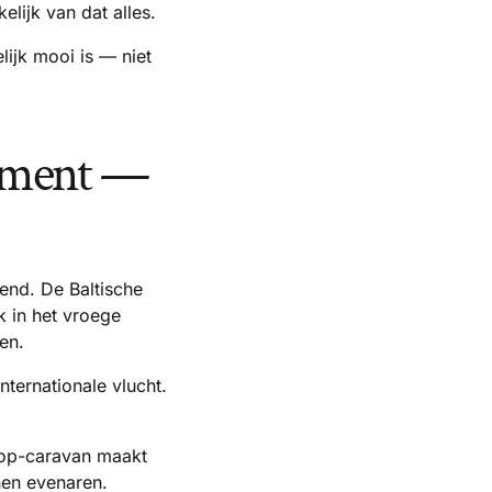
elijk van dat alles.
elijk mooi is — niet
moment —
end. De Baltische
k in het vroege
en.
ternationale vlucht.
drop-caravan maakt
nen evenaren.