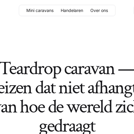
Mini caravans
Handelaren
Over ons
Teardrop caravan 
eizen dat niet afhang
an hoe de wereld zi
gedraagt