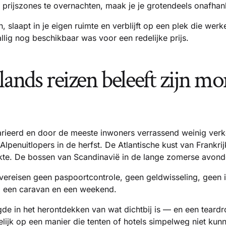
e prijszones te overnachten, maak je je grotendeels onafhank
, slaapt in je eigen ruimte en verblijft op een plek die werk
llig nog beschikbaar was voor een redelijke prijs.
lands reizen beleeft zijn 
arieerd en door de meeste inwoners verrassend weinig verk
Alpenuitlopers in de herfst. De Atlantische kust van Frankrij
kte. De bossen van Scandinavië in de lange zomerse avond
reisen geen paspoortcontrole, geen geldwisseling, geen in
, een caravan en een weekend.
ugde in het herontdekken van wat dichtbij is — en een tear
elijk op een manier die tenten of hotels simpelweg niet kun