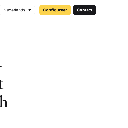
Nederlands
Configureer
Contact
—
t
ch