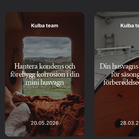
Kulba team
Kulba 
Hantera kondens och
Din husvagns 
förebygg korrosion i din
för säson
mini husvagn
förberedelse
20.05.2026
28.03.