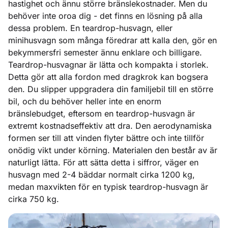
hastighet och ännu större bränslekostnader. Men du
behöver inte oroa dig - det finns en lösning på alla
dessa problem. En teardrop-husvagn, eller
minihusvagn som många föredrar att kalla den, gör en
bekymmersfri semester ännu enklare och billigare.
Teardrop-husvagnar är lätta och kompakta i storlek.
Detta gör att alla fordon med dragkrok kan bogsera
den. Du slipper uppgradera din familjebil till en större
bil, och du behöver heller inte en enorm
bränslebudget, eftersom en teardrop-husvagn är
extremt kostnadseffektiv att dra. Den aerodynamiska
formen ser till att vinden flyter bättre och inte tillför
onödig vikt under körning. Materialen den består av är
naturligt lätta. För att sätta detta i siffror, väger en
husvagn med 2-4 bäddar normalt cirka 1200 kg,
medan maxvikten för en typisk teardrop-husvagn är
cirka 750 kg.