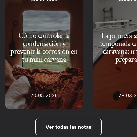
Cómo controlar la
La primera sa
condensación y
temporada co
prevenir la corrosión en
caravana: un
tu mini carvana
prepara
20.05.2026
28.03.
Ver todas las notas