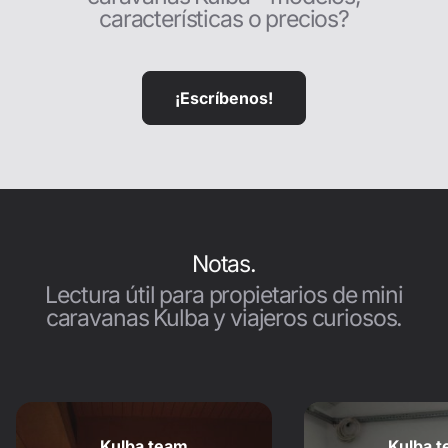
características o precios?
¡Escríbenos!
Notas.
Lectura útil para propietarios de mini
caravanas Kulba y viajeros curiosos.
Kulba team
Kulba 