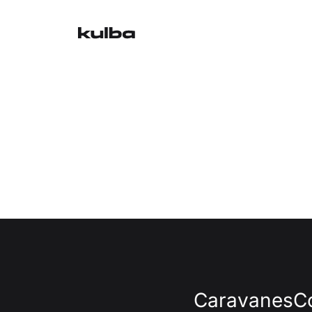
Caravanes
C