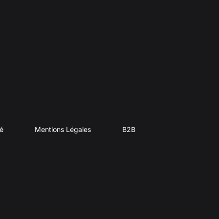
té
Mentions Légales
B2B