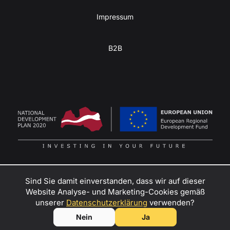
Impressum
B2B
Sind Sie damit einverstanden, dass wir auf dieser
Website Analyse- und Marketing-Cookies gemäß
Verwandeln Sie Ihre Abenteuerlust in Gewinn
–
unserer
Datenschutzerklärung
verwenden?
kontaktieren Sie uns
, um Händler, Mietpartner oder Botschafter
© SIA KULBA, 2026
Nein
Ja
für Kulba Mini-Wohnwagen zu werden!