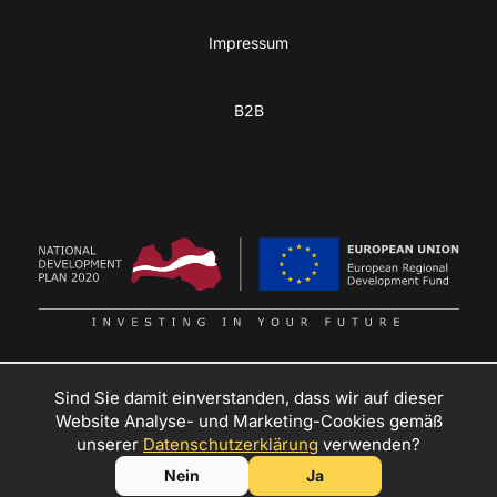
Impressum
B2B
Sind Sie damit einverstanden, dass wir auf dieser
Website Analyse- und Marketing-Cookies gemäß
Verwandeln Sie Ihre Abenteuerlust in Gewinn
–
unserer
Datenschutzerklärung
verwenden?
kontaktieren Sie uns
, um Händler, Mietpartner oder Botschafter
© SIA KULBA, 2026
Nein
Ja
für Kulba Mini-Wohnwagen zu werden!