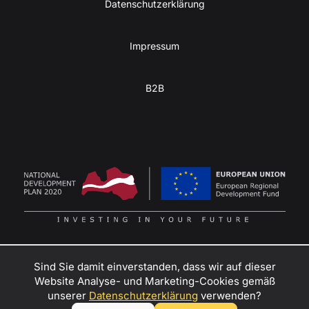
Datenschutzerklärung
Impressum
B2B
Sind Sie damit einverstanden, dass wir auf dieser
Website Analyse- und Marketing-Cookies gemäß
Verwandeln Sie Ihre Abenteuerlust in Gewinn
–
unserer
Datenschutzerklärung
verwenden?
kontaktieren Sie uns
, um Händler, Mietpartner oder Botschafter