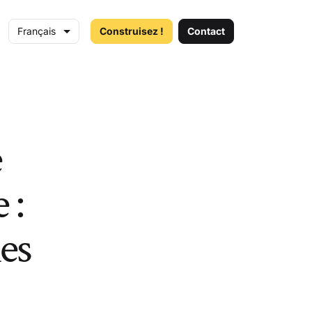
Français
Construisez !
Contact
e
 :
les