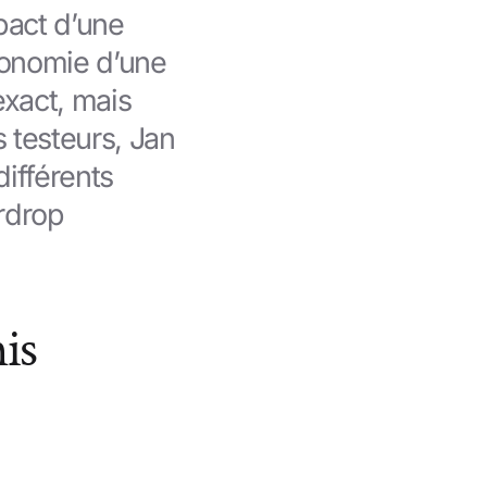
pact d’une
tonomie d’une
 exact, mais
 testeurs, Jan
différents
rdrop
is