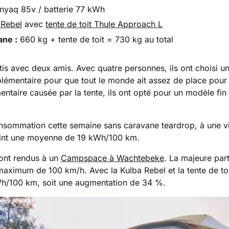
yaq 85v / batterie 77 kWh
 Rebel
avec
tente de toit Thule Approach L
ane :
660 kg + tente de toit = 730 kg au total
tis avec deux amis. Avec quatre personnes, ils ont choisi 
plémentaire pour que tout le monde ait assez de place pour 
entaire causée par la tente, ils ont opté pour un modèle fin 
onsommation cette semaine sans caravane teardrop, à une 
eint une moyenne de 19 kWh/100 km.
sont rendus à un
Campspace à Wachtebeke
. La majeure parti
 maximum de 100 km/h. Avec la Kulba Rebel et la tente de t
Wh/100 km, soit une augmentation de 34 %.