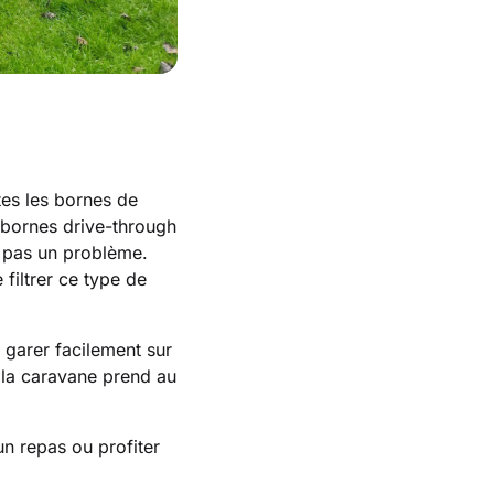
utes les bornes de
s bornes drive-through
st pas un problème.
iltrer ce type de
garer facilement sur
r la caravane prend au
.
n repas ou profiter