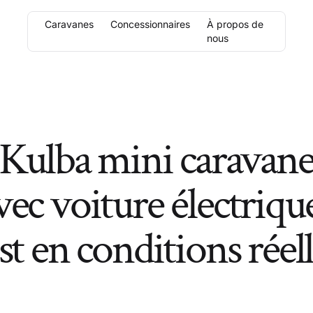
Caravanes
Concessionnaires
À propos de
nous
Kulba mini caravan
vec voiture électrique
st en conditions réel