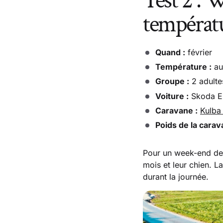
Test 2 : 
températu
Quand :
février
Température :
au
Groupe :
2 adulte
Voiture :
Skoda En
Caravane :
Kulba
Poids de la carav
Pour un week-end de Sa
mois et leur chien. La
durant la journée.