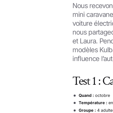
Nous recevons
mini caravane
voiture électri
nous partageon
et Laura. Pend
modèles Kulb
influence l’au
Test 1 : 
Quand :
octobre
Température :
en
Groupe :
4 adulte