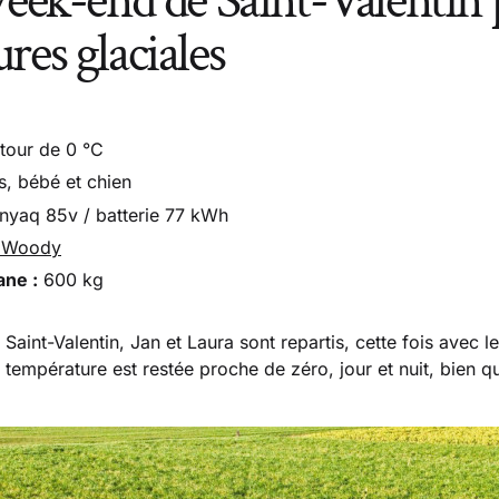
Week-end de Saint-Valentin 
res glaciales
tour de 0 °C
s, bébé et chien
yaq 85v / batterie 77 kWh
 Woody
ane :
600 kg
int-Valentin, Jan et Laura sont repartis, cette fois avec leu
 température est restée proche de zéro, jour et nuit, bien que 