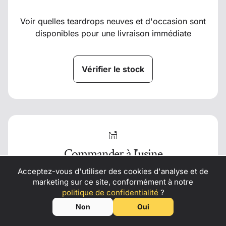
Voir quelles teardrops neuves et d'occasion sont
disponibles pour une livraison immédiate
Vérifier le stock
Commander à l'usine
Acceptez-vous d'utiliser des cookies d'analyse et de
marketing sur ce site, conformément à notre
Si vous n'avez pas de concessionnaire près de
Transformez votre passion pour l’aventure en revenus
–
politique de confidentialité
?
chez vous, nous livrons dans le monde entier
contactez-nous
pour devenir revendeur, partenaire de location
Non
Oui
ou ambassadeur des mini caravanes Kulba !